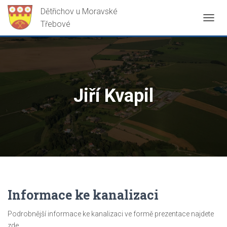
PŘEP
NAVIG
Jiří Kvapil
Informace ke kanalizaci
Podrobnější informace ke kanalizaci ve formě prezentace najdete
zde