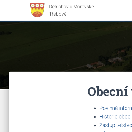
Obecní
Povinné info
Historie obce
Zastupitelstv