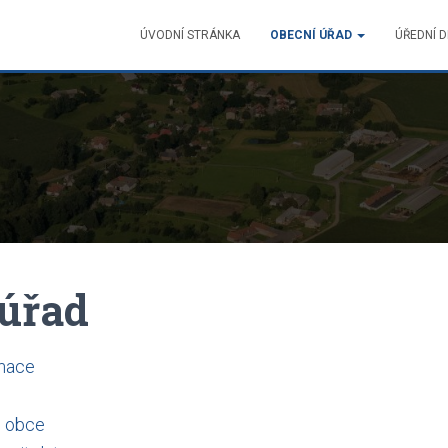
ÚVODNÍ STRÁNKA
OBECNÍ ÚŘAD
ÚŘEDNÍ 
 úřad
rmace
o obce