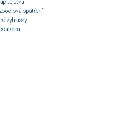
upitelstva
zpočtová opatření
né vyhlášky
podatelna