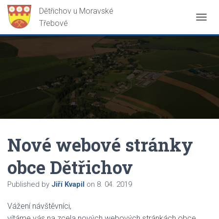
P
Ř
E
P
N
O
U
T
N
A
V
I
G
Nové webové stránky
A
C
obce Dětřichov
I
Published by
Jiří Kvapil
on
8. 04. 2019
Vážení návštěvníci,
vítáme vás na zcela nových webových stránkách obce