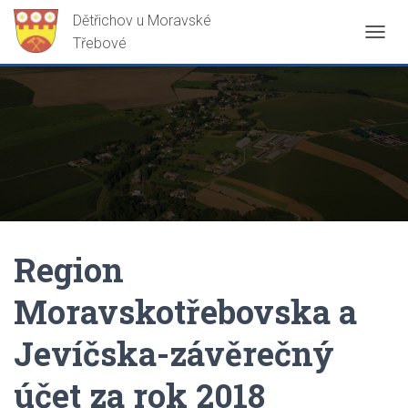
P
Ř
E
P
N
O
U
T
N
A
V
I
G
Region
A
C
Moravskotřebovska a
I
Jevíčska-závěrečný
účet za rok 2018