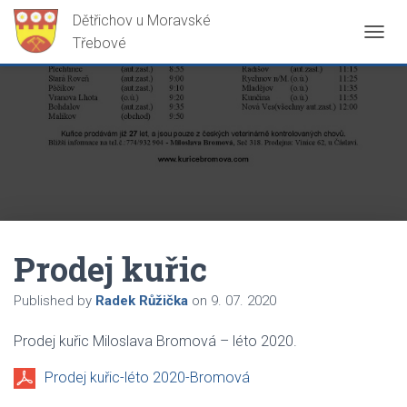
P
Ř
E
P
N
O
U
T
N
A
V
I
G
Prodej kuřic
A
C
Published by
Radek Růžička
on
9. 07. 2020
I
Prodej kuřic Miloslava Bromová – léto 2020.
Prodej kuřic-léto 2020-Bromová