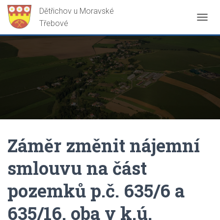
P
Ř
E
P
N
O
U
T
N
A
V
I
G
Záměr změnit nájemní
A
C
smlouvu na část
I
pozemků p.č. 635/6 a
635/16, oba v k.ú.