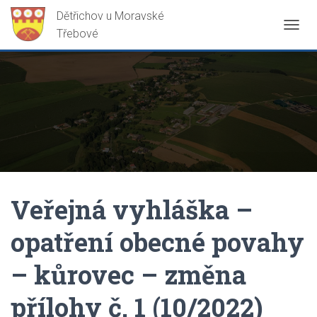
P
Ř
E
P
N
O
U
T
N
A
V
I
G
Veřejná vyhláška –
A
C
opatření obecné povahy
I
– kůrovec – změna
přílohy č. 1 (10/2022)