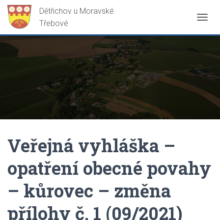
P
Ř
E
P
N
O
U
T
N
A
V
I
G
Veřejná vyhláška –
A
C
opatření obecné povahy
I
– kůrovec – změna
přílohy č. 1 (09/2021)