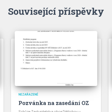
Související příspěvky
NEZAŘAZENÉ
Pozvánka na zasedání OZ
Schůze Zastupitelstva obce Dětřichov u