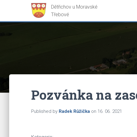
Pozvánka na zas
Published by
Radek Růžička
on
16. 06. 2021