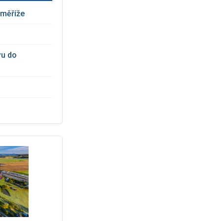
oměříže
vu do