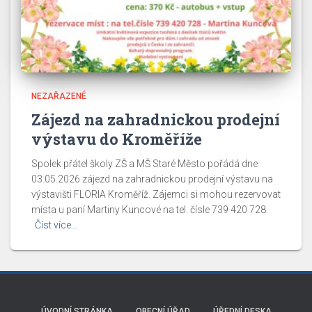
NEZAŘAZENÉ
Zájezd na zahradnickou prodejní
výstavu do Kroměříže
Spolek přátel školy ZŠ a MŠ Staré Město pořádá dne
03.05.2026 zájezd na zahradnickou prodejní výstavu na
výstavišti FLORIA Kroměříž. Zájemci si mohou rezervovat
místa u paní Martiny Kuncové na tel. čísle 739 420 728.
Číst více…
ÚVODNÍ STRÁNKA
OBECNÍ ÚŘAD
ÚŘEDNÍ DESKA