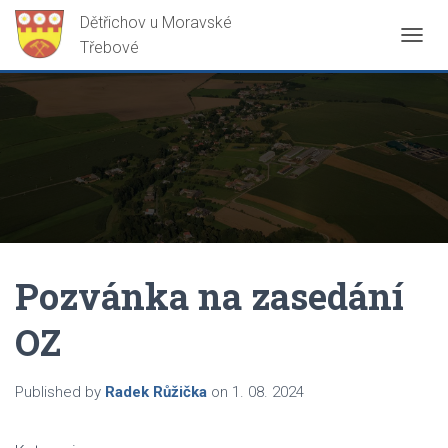
P
Ř
E
P
N
O
U
T
N
A
V
I
G
Pozvánka na zasedání
A
C
OZ
I
Published by
Radek Růžička
on
1. 08. 2024