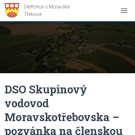
P
Ř
E
P
N
O
U
T
N
A
V
I
G
DSO Skupinový
A
C
vodovod
I
Moravskotřebovska –
pozvánka na členskou