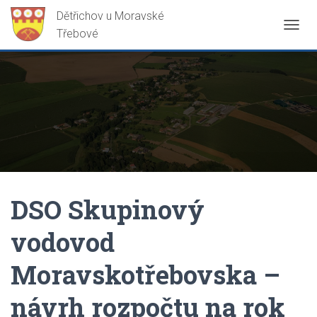
P
Ř
E
P
N
O
U
T
N
A
V
I
G
DSO Skupinový
A
C
vodovod
I
Moravskotřebovska –
návrh rozpočtu na rok